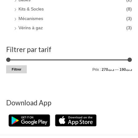
Kits & Socles
(8)
Mécanismes
(3)
Vérins à gaz
(3)
Filtrer par tarif
Filtrer
Prix :
د.ت270
—
د.ت190
Download App