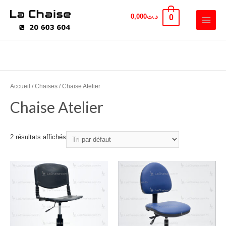
0,000
د.ت
0
Accueil
/
Chaises
/ Chaise Atelier
Chaise Atelier
2 résultats affichés