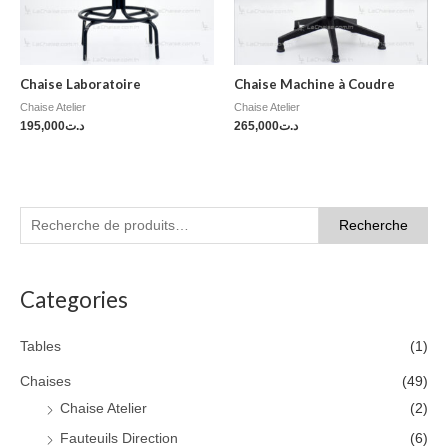
Chaise Laboratoire
Chaise Machine à Coudre
Chaise Atelier
Chaise Atelier
195,000
د.ت
265,000
د.ت
Recherche
Categories
Tables
(1)
Chaises
(49)
Chaise Atelier
(2)
Fauteuils Direction
(6)