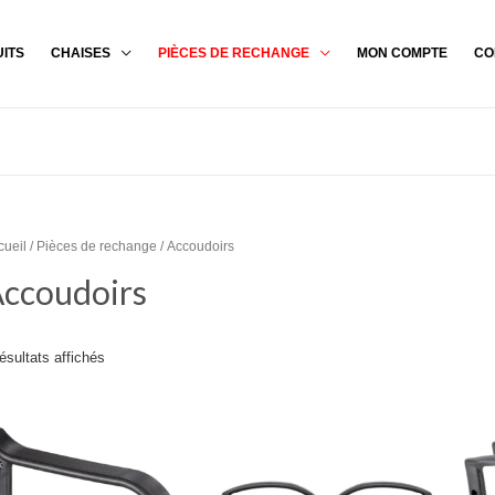
ITS
CHAISES
PIÈCES DE RECHANGE
MON COMPTE
CO
cueil
/
Pièces de rechange
/ Accoudoirs
ccoudoirs
résultats affichés