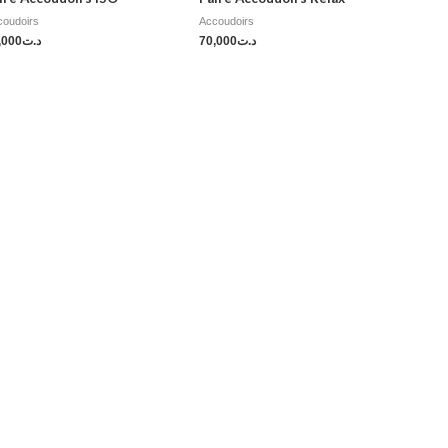
coudoirs
Accoudoirs
,000
د.ت
70,000
د.ت