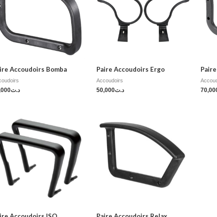
ire Accoudoirs Bomba
Paire Accoudoirs Ergo
Paire
coudoirs
Accoudoirs
Accoud
,000
د.ت
50,000
د.ت
70,00
ire Accoudoirs ISO
Paire Accoudoirs Relax