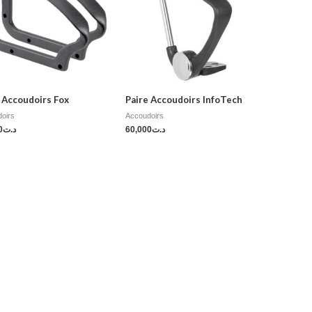
 Accoudoirs Fox
Paire Accoudoirs InfoTech
oirs
Accoudoirs
0
د.ت
60,000
د.ت