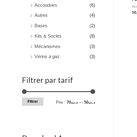
Accoudoirs
(6)
Ac
50
Autres
(4)
Bases
(2)
Kits & Socles
(8)
Mécanismes
(3)
Vérins à gaz
(3)
Filtrer par tarif
Filtrer
Prix :
د.ت70
—
د.ت50