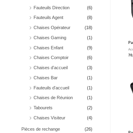
Fauteuils Direction
(6)
Fauteuils Agent
(8)
Chaises Opérateur
(18)
Chaises Gaming
(1)
Pa
Chaises Enfant
(9)
Ac
70
Chaises Comptoir
(6)
Chaises d'accueil
(3)
Chaises Bar
(1)
Fauteuils d'accueil
(1)
Chaises de Réunion
(1)
Tabourets
(2)
Chaises Visiteur
(4)
Pièces de rechange
(26)
Pa