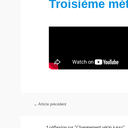
Troisième mé
←
Article précédent
1 réflexion sur “Changement vérin à gaz”