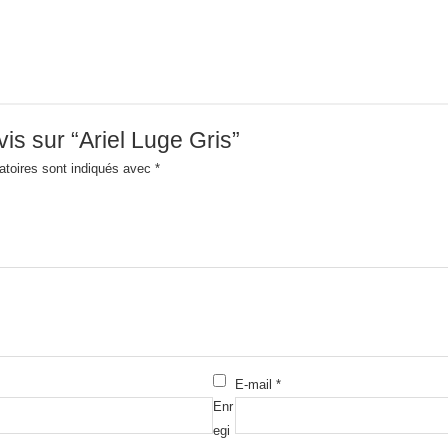
vis sur “Ariel Luge Gris”
atoires sont indiqués avec
*
E-mail
*
Enr
egi