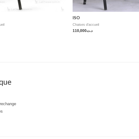
ISO
eil
Chaises d'accueil
110,000
د.ت
que
 rechange
es