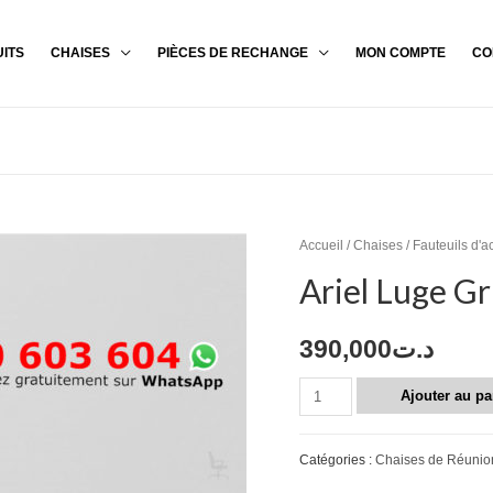
ITS
CHAISES
PIÈCES DE RECHANGE
MON COMPTE
CO
Accueil
/
Chaises
/
Fauteuils d'a
Ariel Luge Gr
390,000
د.ت
Ajouter au pa
Catégories :
Chaises de Réunio