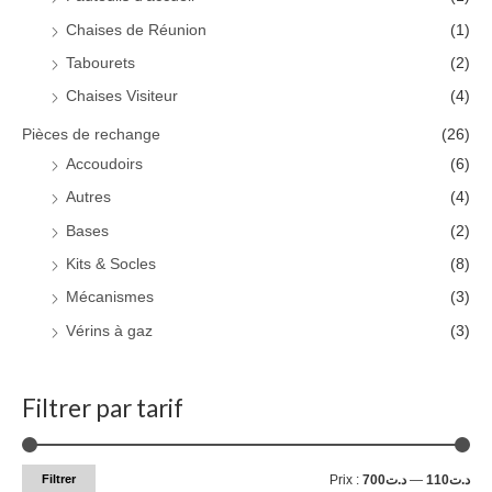
Chaises de Réunion
(1)
Tabourets
(2)
Chaises Visiteur
(4)
Pièces de rechange
(26)
Accoudoirs
(6)
Autres
(4)
Bases
(2)
Kits & Socles
(8)
Mécanismes
(3)
Vérins à gaz
(3)
Filtrer par tarif
Filtrer
Prix :
د.ت700
—
د.ت110