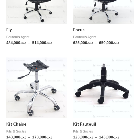
Fly
Focus
Fauteuils Agent
Fauteuils Agent
484,000
د.ت
–
514,000
د.ت
625,000
د.ت
–
650,000
د.ت
Kit Chaise
Kit Fauteuil
Kits & Socles
Kits & Socles
143,000
د.ت
–
173,000
د.ت
123,000
د.ت
–
143,000
د.ت