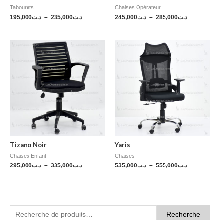
Tabourets
Chaises Opérateur
195,000
د.ت
–
235,000
د.ت
245,000
د.ت
–
285,000
د.ت
Tizano Noir
Yaris
Chaises Enfant
Chaises
295,000
د.ت
–
335,000
د.ت
535,000
د.ت
–
555,000
د.ت
Recherche