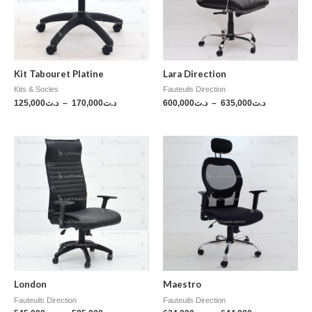
Kit Tabouret Platine
Lara Direction
Kits & Socles
Fauteuils Direction
125,000
د.ت
–
170,000
د.ت
600,000
د.ت
–
635,000
د.ت
London
Maestro
Fauteuils Direction
Fauteuils Direction