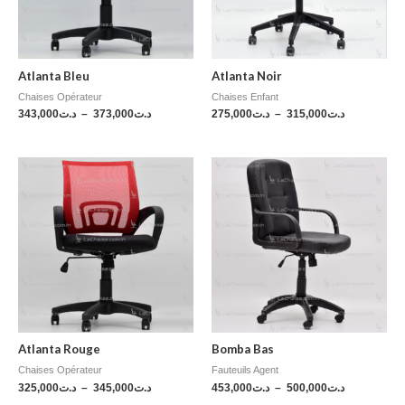
Atlanta Bleu
Atlanta Noir
Chaises Opérateur
Chaises Enfant
343,000
د.ت
–
373,000
د.ت
275,000
د.ت
–
315,000
د.ت
Atlanta Rouge
Bomba Bas
Chaises Opérateur
Fauteuils Agent
325,000
د.ت
–
345,000
د.ت
453,000
د.ت
–
500,000
د.ت