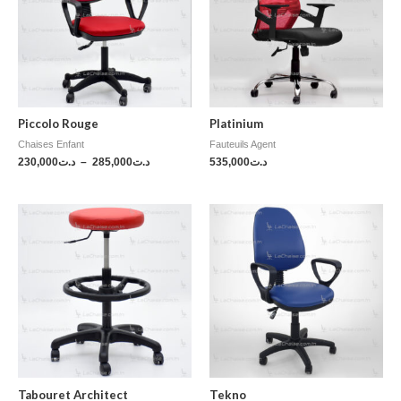
Piccolo Rouge
Platinium
Chaises Enfant
Fauteuils Agent
230,000
د.ت
–
285,000
د.ت
535,000
د.ت
Tabouret Architect
Tekno