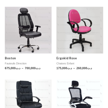
Boston
Ergokid Rose
Fauteuils Direction
Chaises Enfant
675,000
د.ت
–
700,000
د.ت
175,000
د.ت
–
260,000
د.ت