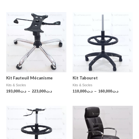
Kit Fauteuil Mécanisme
Kit Tabouret
Kits & Socles
Kits & Socles
193,000
د.ت
–
223,000
د.ت
110,000
د.ت
–
160,000
د.ت